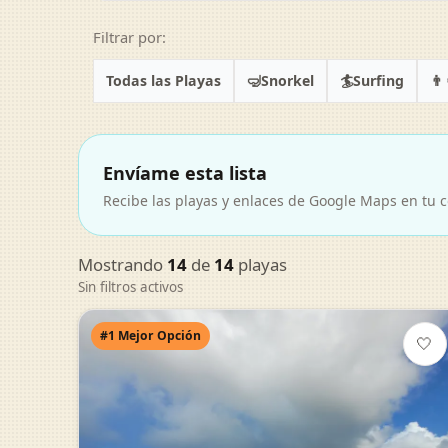
Filtrar por:
🤿
🏄
👨‍
Todas las Playas
Snorkel
Surfing
Envíame esta lista
Recibe las playas y enlaces de Google Maps en tu c
Mostrando
14
de
14
playas
Sin filtros activos
#1 Mejor Opción
🤍