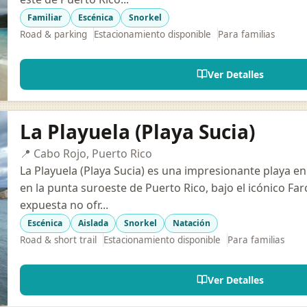
Familiar
Escénica
Snorkel
Road & parking
Estacionamiento disponible
Para familias
Ver Detalles
La Playuela (Playa Sucia)
📍 Cabo Rojo, Puerto Rico
La Playuela (Playa Sucia) es una impresionante playa 
en la punta suroeste de Puerto Rico, bajo el icónico Faro
expuesta no ofr...
Escénica
Aislada
Snorkel
Natación
Road & short trail
Estacionamiento disponible
Para familias
Ver Detalles