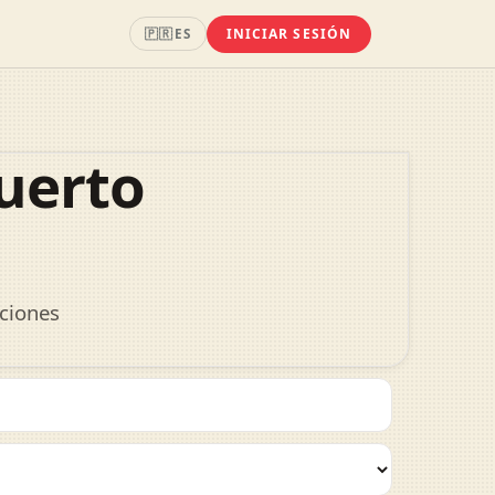
INICIAR SESIÓN
🇵🇷
ES
uerto
cciones