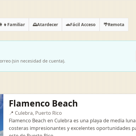
👩‍👧
🌅
🚗
🌴
Familiar
Atardecer
Fácil Acceso
Remota
orreo (sin necesidad de cuenta).
Flamenco Beach
📍 Culebra, Puerto Rico
Flamenco Beach en Culebra es una playa de media luna
costeras impresionantes y excelentes oportunidades par
este de Puerto Rico...