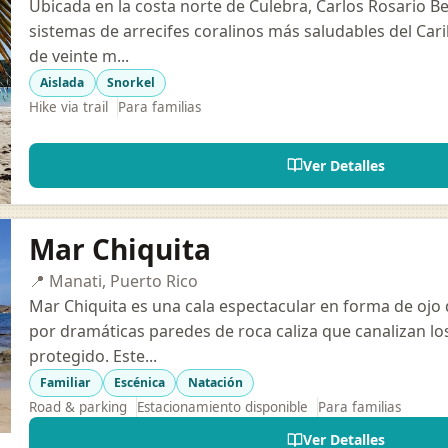
Ubicada en la costa norte de Culebra, Carlos Rosario B
sistemas de arrecifes coralinos más saludables del Car
de veinte m...
Aislada
Snorkel
Hike via trail
Para familias
Ver Detalles
Mar Chiquita
📍 Manati, Puerto Rico
Mar Chiquita es una cala espectacular en forma de ojo
por dramáticas paredes de roca caliza que canalizan los 
protegido. Este...
Familiar
Escénica
Natación
Road & parking
Estacionamiento disponible
Para familias
Ver Detalles