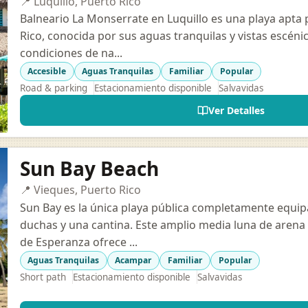
📍 Luquillo, Puerto Rico
Balneario La Monserrate en Luquillo es una playa apta p
Rico, conocida por sus aguas tranquilas y vistas escéni
condiciones de na...
Accesible
Aguas Tranquilas
Familiar
Popular
Road & parking
Estacionamiento disponible
Salvavidas
Ver Detalles
Sun Bay Beach
📍 Vieques, Puerto Rico
Sun Bay es la única playa pública completamente equip
duchas y una cantina. Este amplio media luna de arena
de Esperanza ofrece ...
Aguas Tranquilas
Acampar
Familiar
Popular
Short path
Estacionamiento disponible
Salvavidas