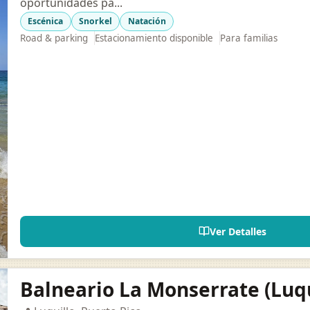
oportunidades pa...
Escénica
Snorkel
Natación
Road & parking
Estacionamiento disponible
Para familias
Ver Detalles
Balneario La Monserrate (Luqu