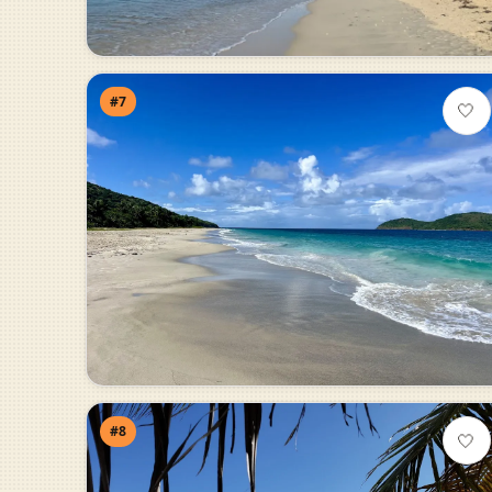
#7
🤍
#8
🤍