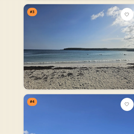
#3
🤍
#4
🤍