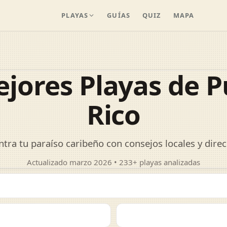
PLAYAS
GUÍAS
QUIZ
MAPA
ejores Playas de P
Rico
tra tu paraíso caribeño con consejos locales y dire
Actualizado marzo 2026 • 233+ playas analizadas
a