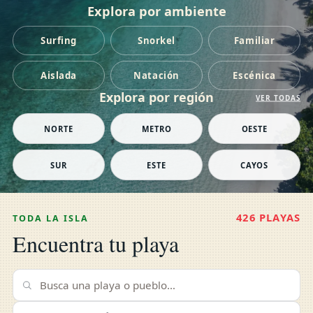
Explora por ambiente
Surfing
Snorkel
Familiar
Aislada
Natación
Escénica
Explora por región
VER TODAS
NORTE
METRO
OESTE
SUR
ESTE
CAYOS
426 PLAYAS
TODA LA ISLA
Encuentra tu playa