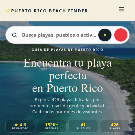
PUERTO RICO BEACH FINDER
⌖
→
Cerca de mí
GUÍA DE PLAYAS DE PUERTO RICO
Encuentra tu playa
perfecta
en Puerto Rico
Explora 426 playas filtradas por
ambiente, nivel de gente y actividad.
Calificadas por miles de visitantes.
★ 4.6
152K+
41
426
PROMEDIO
RESEÑAS
PUEBLOS
PLAYAS