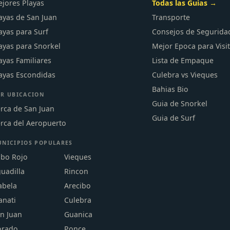
jores Playas
Todas las Guias →
ayas de San Juan
Transporte
ayas para Surf
Consejos de Segurida
ayas para Snorkel
Mejor Epoca para Visi
ayas Familiares
Lista de Empaque
ayas Escondidas
Culebra vs Vieques
Bahias Bio
R UBICACION
Guia de Snorkel
rca de San Juan
Guia de Surf
rca del Aeropuerto
NICIPIOS POPULARES
bo Rojo
Vieques
uadilla
Rincon
abela
Arecibo
nati
Culebra
n Juan
Guanica
orado
Ponce