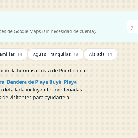
aces de Google Maps (sin necesidad de cuenta).
amiliar
14
Aguas Tranquilas
13
Aislada
11
go de la hermosa costa de Puerto Rico.
ra
,
Bandera de Playa Buyé
,
Playa
on detallada incluyendo coordenadas
s de visitantes para ayudarte a
Bandera de Playa Buyé
P
Buyé Beach
C
CABO ROJO
C