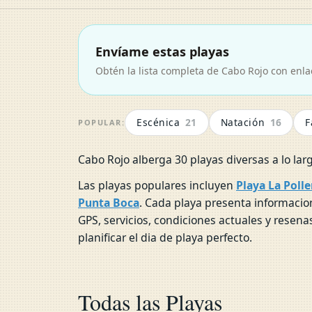
Envíame estas playas
Obtén la lista completa de Cabo Rojo con enl
Escénica
21
Natación
16
F
POPULAR:
Cabo Rojo alberga 30 playas diversas a lo lar
Las playas populares incluyen
Playa La Polle
Punta Boca
. Cada playa presenta informaci
GPS, servicios, condiciones actuales y resena
planificar el dia de playa perfecto.
Playa La Pollera
Todas las Playas
Combate Playa Bohios ( el Poblado
Balneario de Boquerón
CABO ROJO