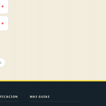
s
IFICACION
MAS GUIAS
Chat
Discusiones de playas y mensajes