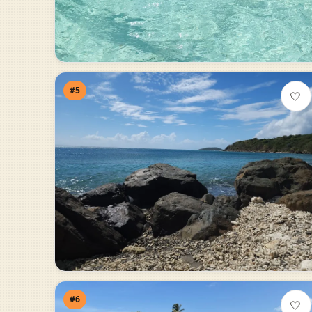
#5
🤍
#6
🤍