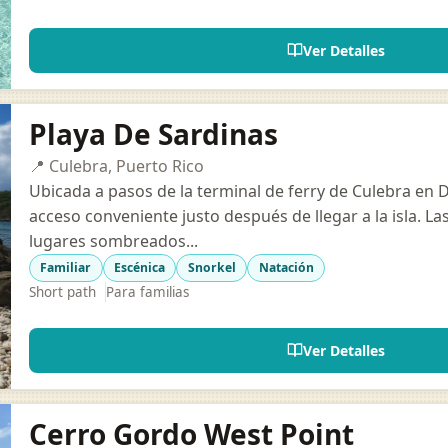
Ver Detalles
Playa De Sardinas
📍 Culebra, Puerto Rico
Ubicada a pasos de la terminal de ferry de Culebra en 
acceso conveniente justo después de llegar a la isla. 
lugares sombreados...
Familiar
Escénica
Snorkel
Natación
Short path
Para familias
Ver Detalles
Cerro Gordo West Point