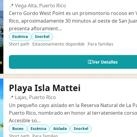
📍 Vega Alta, Puerto Rico
Cerro Gordo West Point es un promontorio rocoso en Ve
Rico, aproximadamente 30 minutos al oeste de San Juan
presenta afloramient...
Escénica
Snorkel
Short path
Estacionamiento disponible
Para familias
Ver Detalles
Playa Isla Mattei
📍 Lajas, Puerto Rico
Un pequeño cayo aislado en la Reserva Natural de La Pa
Puerto Rico, nombrado en honor al terrateniente corso
Accesible so...
Buceo
Escénica
Aislada
Snorkel
Short path
Para familias