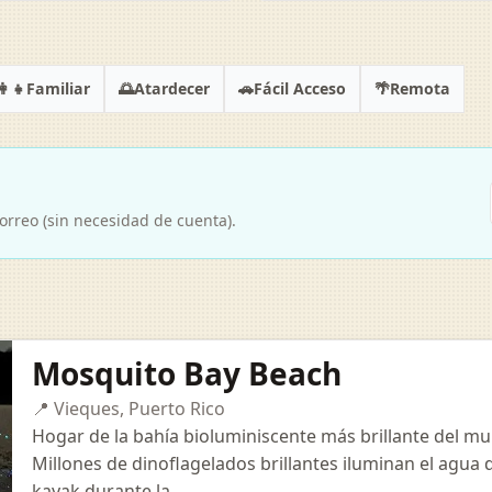
👩‍👧
🌅
🚗
🌴
Familiar
Atardecer
Fácil Acceso
Remota
orreo (sin necesidad de cuenta).
Mosquito Bay Beach
📍 Vieques, Puerto Rico
Hogar de la bahía bioluminiscente más brillante del mu
Millones de dinoflagelados brillantes iluminan el agu
kayak durante la...