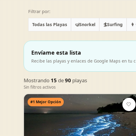
Filtrar por:
🤿
🏄
👨‍
Todas las Playas
Snorkel
Surfing
Envíame esta lista
Recibe las playas y enlaces de Google Maps en tu c
Mostrando
15
de
90
playas
Sin filtros activos
#1 Mejor Opción
🤍