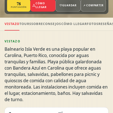
78
CÓMO
🤍
GUARDAR
↗ COMPARTIR
LLEGAR
PUNTUACIÓN
VISTAZO
TOURS
SOBRE
CONSEJOS
CÓMO LLEGAR
FOTOS
RESEÑA
VISTAZO
Balneario Isla Verde es una playa popular en
Carolina, Puerto Rico, conocida por aguas
tranquilas y familias. Playa pública galardonada
con Bandera Azul en Carolina que ofrece aguas
tranquilas, salvavidas, pabellones para picnic y
quioscos de comida con calidad de agua
monitoreada. Las instalaciones incluyen comida en
el lugar, estacionamiento, baños. Hay salvavidas
de turno.