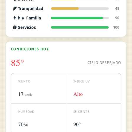
🌾 Tranquilidad
48
👨‍👩‍👧 Familia
90
🚻 Servicios
100
CONDICIONES HOY
85°
CIELO DESPEJADO
VIENTO
ÍNDICE UV
17
Alto
km/h
HUMEDAD
SE SIENTE
70%
90°