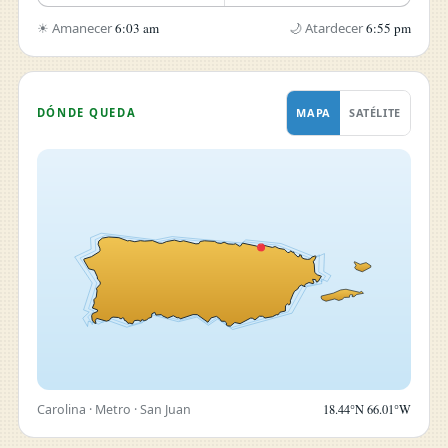
☀ Amanecer
6:03 am
🌙 Atardecer
6:55 pm
DÓNDE QUEDA
MAPA
SATÉLITE
Carolina · Metro · San Juan
18.44°N 66.01°W