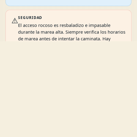
SEGURIDAD
⚠️
El acceso rocoso es resbaladizo e impasable
durante la marea alta. Siempre verifica los horarios
de marea antes de intentar la caminata. Hay
corrientes fuertes fuera del área de la piscina de
Comparar
marea. La natación debe limitarse a la piscina
Comparar Ahora
0
protegida.
Guía completa: cómo llegar a las playas de Puerto Rico
en carro, ferry o Uber →
Guía completa: consejos de seguridad para playas de
Puerto Rico →
Guía completa: mejor época para visitar las playas de
Puerto Rico →
COMPARTE LO QUE VISTE
Ayuda a la próxima persona que visite esta