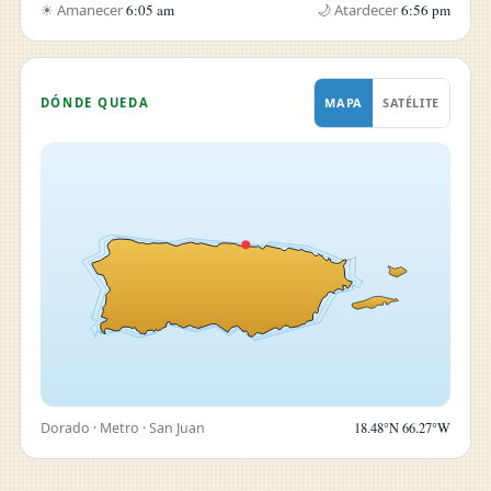
☀ Amanecer
6:05 am
🌙 Atardecer
6:56 pm
DÓNDE QUEDA
MAPA
SATÉLITE
Dorado · Metro · San Juan
18.48°N 66.27°W