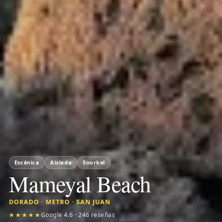
Escénica
Aislada
Snorkel
Mameyal Beach
DORADO · METRO · SAN JUAN
★★★★★
Google 4.6 · 246 reseñas