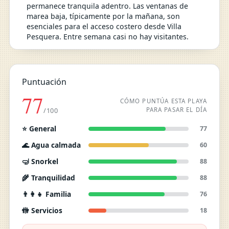
permanece tranquila adentro. Las ventanas de
marea baja, típicamente por la mañana, son
esenciales para el acceso costero desde Villa
Pesquera. Entre semana casi no hay visitantes.
Puntuación
77
CÓMO PUNTÚA ESTA PLAYA
PARA PASAR EL DÍA
/100
⭐ General
77
🌊 Agua calmada
60
🤿 Snorkel
88
🌾 Tranquilidad
88
👨‍👩‍👧 Familia
76
🚻 Servicios
18