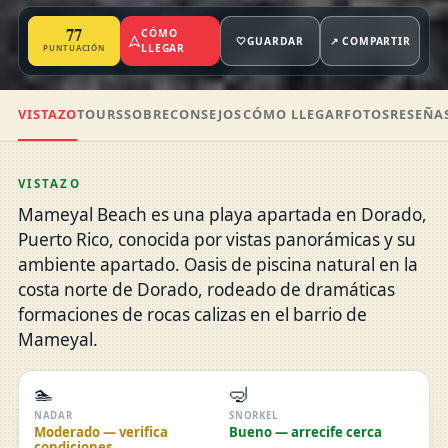
77
CÓMO
🤍
GUARDAR
↗ COMPARTIR
LLEGAR
PUNTUACIÓN
VISTAZO
TOURS
SOBRE
CONSEJOS
CÓMO LLEGAR
FOTOS
RESEÑA
VISTAZO
Mameyal Beach es una playa apartada en Dorado,
Puerto Rico, conocida por vistas panorámicas y su
ambiente apartado. Oasis de piscina natural en la
costa norte de Dorado, rodeado de dramáticas
formaciones de rocas calizas en el barrio de
Mameyal.
🏊
🤿
NADAR
SNORKEL
Moderado — verifica
Bueno — arrecife cerca
condiciones