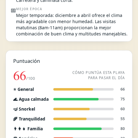
Carretera y caminata corta.
📅
MEJOR ÉPOCA
Mejor temporada: diciembre a abril ofrece el clima
más agradable con menor humedad. Las visitas
matutinas (8am-11am) proporcionan la mejor
combinación de buen clima y multitudes manejables.
Puntuación
66
CÓMO PUNTÚA ESTA PLAYA
PARA PASAR EL DÍA
/100
⭐ General
66
🌊 Agua calmada
75
🤿 Snorkel
60
🌾 Tranquilidad
55
👨‍👩‍👧 Familia
80