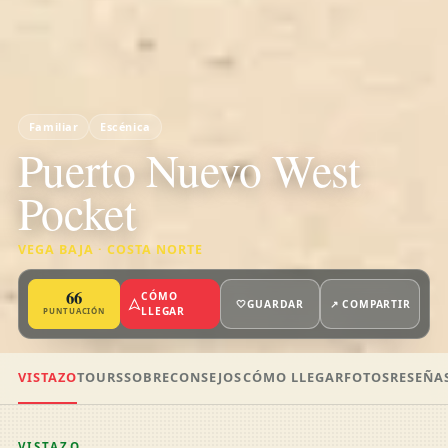
Familiar
Escénica
Puerto Nuevo West
Pocket
VEGA BAJA · COSTA NORTE
66
CÓMO
🤍
GUARDAR
↗ COMPARTIR
LLEGAR
PUNTUACIÓN
VISTAZO
TOURS
SOBRE
CONSEJOS
CÓMO LLEGAR
FOTOS
RESEÑA
VISTAZO