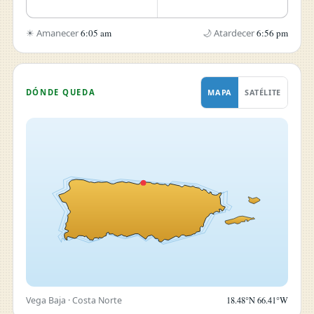
☀ Amanecer
6:05 am
🌙 Atardecer
6:56 pm
DÓNDE QUEDA
MAPA
SATÉLITE
Vega Baja · Costa Norte
18.48°N 66.41°W