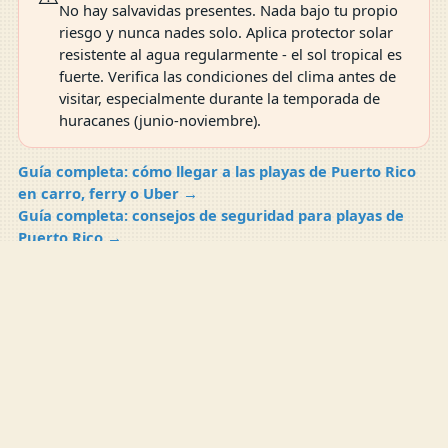
No hay salvavidas presentes. Nada bajo tu propio
riesgo y nunca nades solo. Aplica protector solar
resistente al agua regularmente - el sol tropical es
fuerte. Verifica las condiciones del clima antes de
visitar, especialmente durante la temporada de
huracanes (junio-noviembre).
Guía completa: cómo llegar a las playas de Puerto Rico
en carro, ferry o Uber →
Guía completa: consejos de seguridad para playas de
Puerto Rico →
Guía completa: mejor época para visitar las playas de
Comparar
Comparar Ahora
0
Puerto Rico →
COMPARTE LO QUE VISTE
Ayuda a la próxima persona que visite esta
playa
Sube fotos recientes, deja una reseña o reporta las
condiciones de hoy.