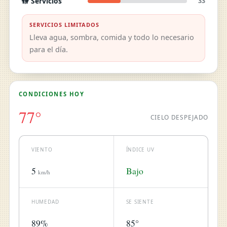
🚻 Servicios
33
SERVICIOS LIMITADOS
Lleva agua, sombra, comida y todo lo necesario
para el día.
CONDICIONES HOY
77°
CIELO DESPEJADO
VIENTO
ÍNDICE UV
5
Bajo
km/h
HUMEDAD
SE SIENTE
89%
85°