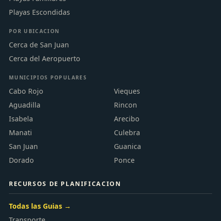
Playas Escondidas
POR UBICACION
Cerca de San Juan
Cerca del Aeropuerto
MUNICIPIOS POPULARES
Cabo Rojo
Vieques
Aguadilla
Rincon
Isabela
Arecibo
Manati
Culebra
San Juan
Guanica
Dorado
Ponce
Chat
RECURSOS DE PLANIFICACION
Discusiones de playas y mensajes
Todas las Guias →
Transporte